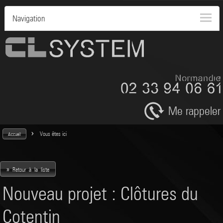
Navigation
Me rappeler
>
Vous êtes ici
Accueil
»
Retour à la liste
Nouveau projet : Clôtures du
Cotentin