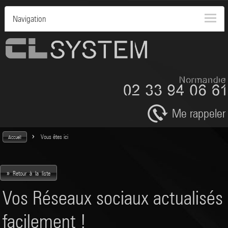
Navigation
Me rappeler
>
Vous êtes ici
Accueil
»
Retour à la liste
Vos Réseaux sociaux actualisés
facilement !