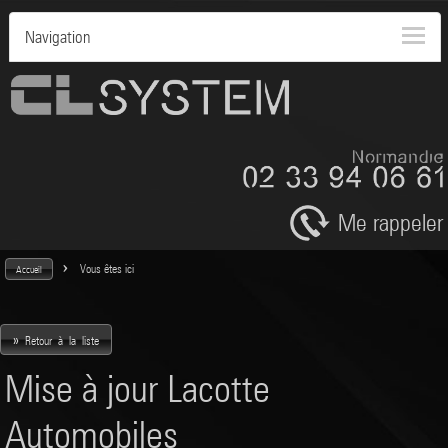
Navigation
Me rappeler
>
Vous êtes ici
Accueil
»
Retour à la liste
Mise à jour Lacotte
Automobiles