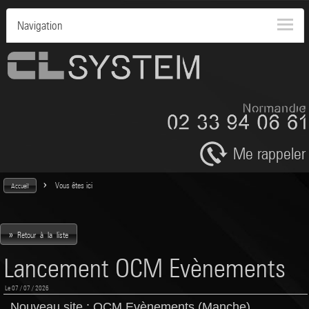
Navigation
Me rappeler
>
Vous êtes ici
Accueil
»
Retour à la liste
Lancement OCM Evènements
Le 07 / 07 / 2026
Nouveau site : OCM Evènements (Manche)